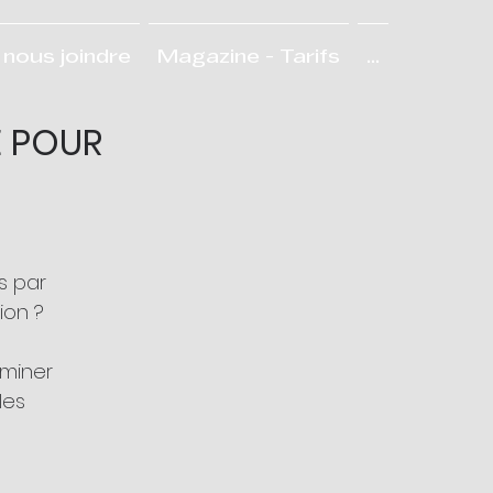
nous joindre
Magazine - Tarifs
...
É POUR
h
s par
ion ?
iminer
les