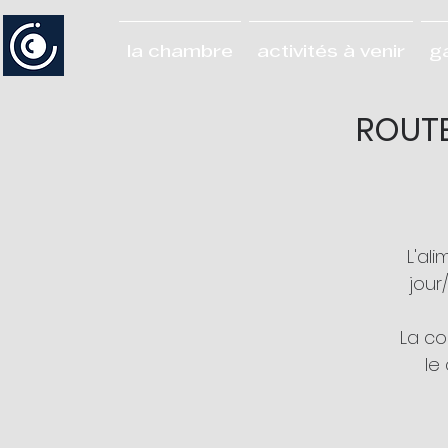
la chambre
activités à venir
g
ROUTE
L'al
jour
La co
le