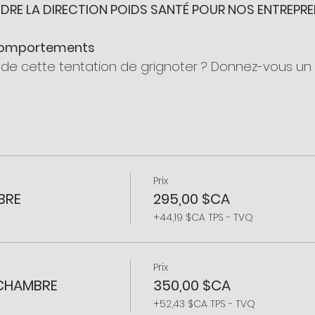
DRE LA DIRECTION POIDS SANTÉ POUR NOS ENTREPR
comportements
rer de cette tentation de grignoter ? Donnez-vous 
ions
ux les maîtriser !
lité
Prix
mps signifie être inconfortable tout le temps. Remédi
BRE
295,00 $CA
+44,19 $CA TPS - TVQ
 d'en avoir beaucoup sur les épaules ? Retrouvez u
Prix
 CHAMBRE
350,00 $CA
 cœur de notre vie, combien de fois par jour/semai
ntation ?
+52,43 $CA TPS - TVQ