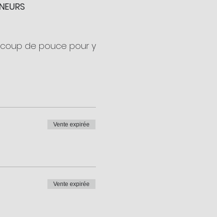
ENEURS
un coup de pouce pour y
Vente expirée
ez-y !
n maximum de vitalité !
Vente expirée
ne avez-vous des