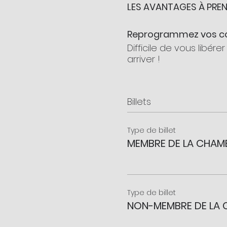
LES AVANTAGES À PREN
Reprogrammez vos 
Difficile de vous libé
arriver !
Mieux gérer vos émot
Comprenez-les pour mie
Billets
Réduisez votre culpabi
Type de billet
Culpabiliser tout le te
MEMBRE DE LA CHAM
Gagnez en énergie
Vous avez l'impression
Type de billet
NON-MEMBRE DE LA
L'alimentation est au
pensées liées à l'alime