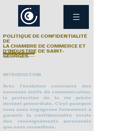
POLITIQUE DE CONFIDENTIALITÉ
DE
LA CHAMBRE DE COMMERCE ET
D'INDUSTRIE DE SAINT-
GEORGES
INTRODUCTION
Avec l'évolution constante des
nouveaux outils de communication,
la protection de la vie privée
devient primordiale. C'est pourquoi
nous nous engageons fermement à
garantir la confidentialité totale
des renseignements personnels
que nous recueillons.