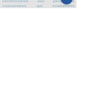
rectification aux personnes
concernées qui souhaitent
consulter, mettre à jour ou même
supprimer les informations les
concernant.
L’exercice de ce droit se fera par
écrit ou par téléphone :
8585, boulevard Lacroix suite 310
St-Georges, QC G5Y 2B8
Courriel :
dg@ccstgeorges.com
Téléphone :
418.228.7879
SÉCURITÉ
Nous accordons une priorité
absolue à la sécurité des
renseignements personnels que
nous collectons. Toutes les
personnes travaillant avec nous
sont strictement tenues au
respect de la confidentialité de