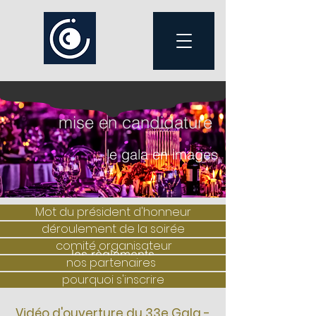
mise en candidature
le gala en images
Mot du président d'honneur
déroulement de la soirée
comité organisateur
les règlements
nos partenaires
pourquoi s'inscrire
Vidéo d'ouverture du 33e Gala -