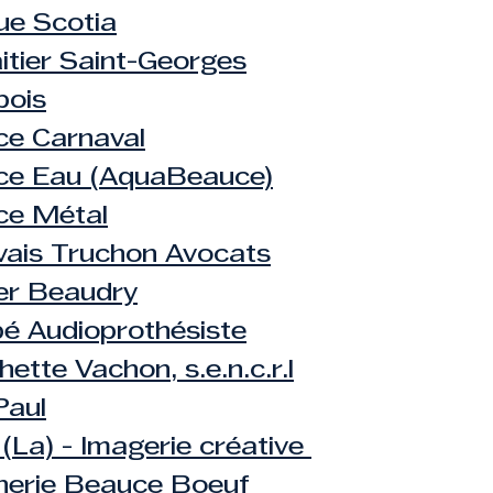
e Scotia
aitier Saint-Georges
bois
e Carnaval
ce Eau (AquaBeauce)
ce Métal
ais Truchon Avocats
er Beaudry
é Audioprothésiste
ette Vachon, s.e.n.c.r.l
Paul
 (La) - Imagerie créative
herie Beauce Boeuf