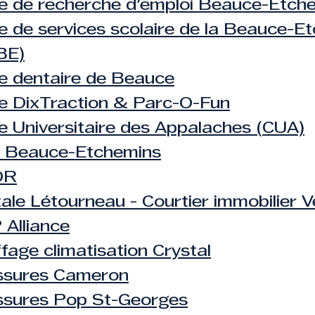
e de recherche d'emploi Beauce-Etch
e de services scolaire de la Beauce-E
BE)
e dentaire de Beauce
e DixTraction & Parc-O-Fun
e Universitaire des Appalaches (
CUA)
 Beauce-Etchemins
OR
ale Létourneau - Courtier immobilier V
Alliance
fage climatisation Crystal
ssures Cameron
sures Pop St-Georges