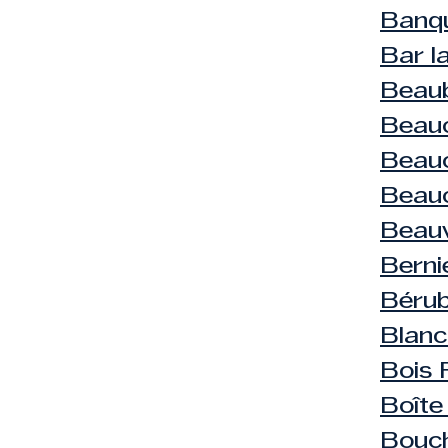
Banqu
Bar l
Beau
Beauc
Beau
Beau
Beauv
Berni
Bérub
Blanch
Bois 
Boîte
Bouc