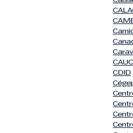
Caiss
CALA
CAMB
Cami
Canad
Carav
CAU
CDID
Cége
Centr
Centr
Centr
Centr