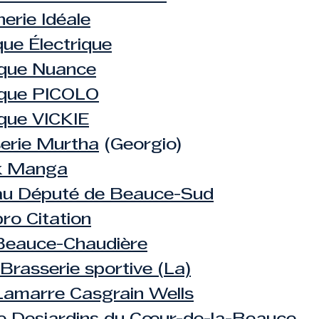
erie Idéale
ue Électrique
que Nuance
ique PICOLO
que VICKIE
erie Murtha
(Georgio)
k Manga
au Député de Beauce-Sud
ro Citation
Beauce-Chaudière
Brasserie sportive (La)
Lamarre Casgrain Wells