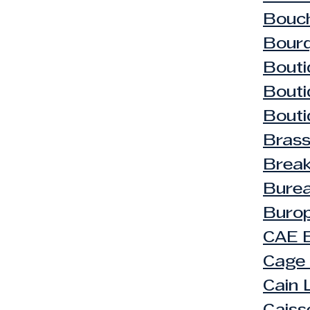
Bouch
Bourq
Bouti
Bout
Bouti
Brass
Brea
Bure
Burop
CAE 
Cage 
Cain 