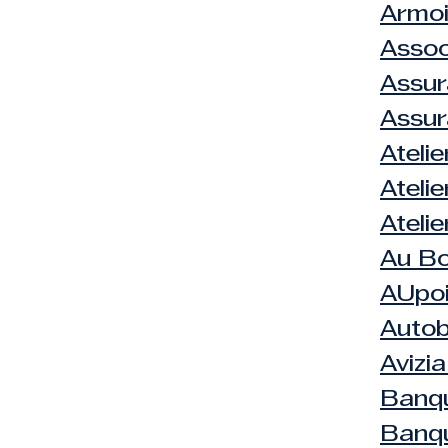
Armoi
Assoc
Assu
Assur
Ateli
Ateli
Ateli
Au B
AUpoi
Autob
Avizi
Banqu
Banqu