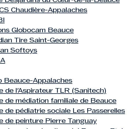
e Desjardins du Cœur-de-la-Beauce
CS Chaudière-Appalaches
I
ons Globocam Beauce
ian Tire Saint-Georges
an Softoys
CA
p Beauce-Appalaches
e de l'Aspirateur TLR (Sanitech)
e de médiation familiale de Beauce
e de pédiatrie sociale Les Passerelles
e de peinture Pierre Tanguay