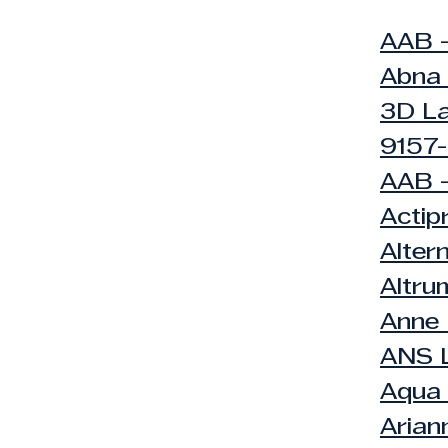
AAB -
Abna 
3D La
9157-
AAB -
Actip
Alter
Altru
Anne 
ANS 
Aqua
Arian