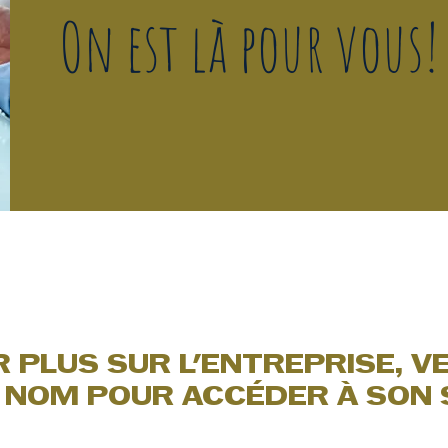
On est là pour vous!
 PLUS SUR L'ENTREPRISE, V
 NOM POUR ACCÉDER À SON 