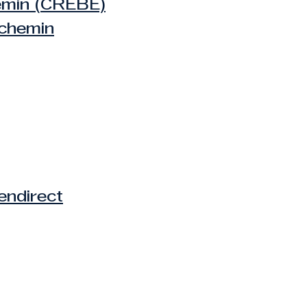
emin (CREBE)
tchemin
endirect