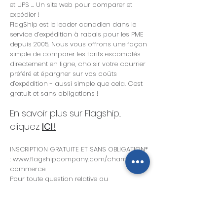
et UPS … Un site web pour comparer et
expédier !
FlagShip est le leader canadien dans le
service d’expédition à rabais pour les PME
depuis 2005. Nous vous offrons une façon
simple de comparer les tarifs escomptés
directement en ligne, choisir votre courrier
préféré et épargner sur vos coûts
d’expédition - aussi simple que cela. C’est
gratuit et sans obligations !
En savoir plus sur Flagship...
cliquez
ICI!
INSCRIPTION GRATUITE ET SANS OBLIGATION*
:
www.flagshipcompany.com/chambrede
commerce
Pour toute question relative au
programme, vous pouvez contacter votre
chambre de commerce ou Daniel
Rondeau chez FlagShip au
1.866.320.8383
.