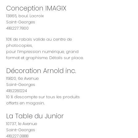
Conception IMAGIX
13865, boul. Lacroix
Saint-Georges
418.227.7800
10% de rabais valide au centre de
photocopies,
pour l’impression numérique, grand
format et graphisme. Détails sur place.
Décoration Arnold inc.
15820, 6e Avenue
Saint-Georges
418.228.1224
10 % d'escompte sur tous les produits
offerts en magasin.
La Table du Junior
10737, 1e Avenue
Saint-Georges
418.227.0888