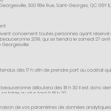
eorgesville, 300 118e Rue, Saint-Georges, QC G5Y 1
ent
uivent concernent toutes personnes ayant réservé u
e beauceronne 2019, qui se tiendra le samedi 27 avri
 Georgesville.
ttendus dès 17 h afin de prendre part au cocktail qu
se beauceronne débutera dès 18 h 30. Il est donc d
sa table au plus tard à 18 h 20.
ou vos places réservées dans la salle vous seront 
raison de vos paramètres de données analytiques e
iption et la remise des numéros de table se feront a