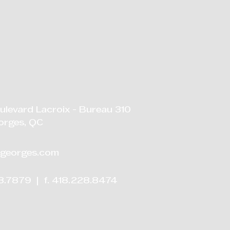
naître l'ordre de
te.
ulevard Lacroix - Bureau 310
orges, QC
georges.com
28.7879 | f. 418.228.8474