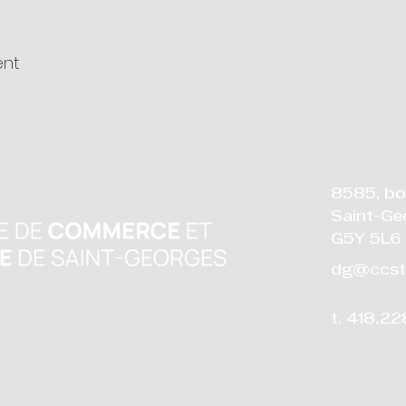
ous y diriger à votre arrivée.
ent
s ou présentateurs de prix et que vous souhaitez con
ée, veuillez prendre connaissance de la liste suivan
 ressources humaines
8585, bo
ricole
Saint-Ge
terordres
G5Y 5L6
tissement - Volet industriel
estissement - Volet commercial
dg@ccst
eprise
communautaire et sociale
t. 418.2
fessionnels
autonome/Microentreprise