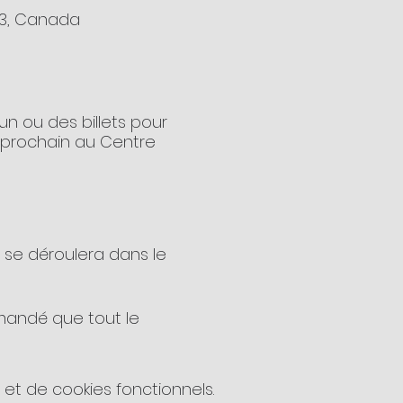
L3, Canada
n ou des billets pour
l prochain au Centre
i se déroulera dans le
emandé que tout le
assignées lors de
t de cookies fonctionnels.
u 2e étage du