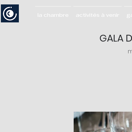
la chambre
activités à venir
g
GALA D
m