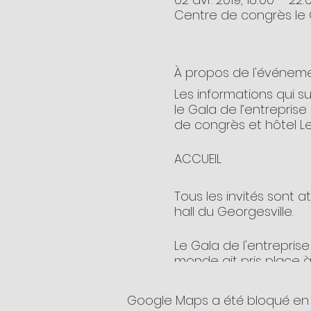
Centre de congrès le G
À propos de l'événem
Les informations qui s
le Gala de l’entrepris
de congrès et hôtel Le
ACCUEIL
Tous les invités sont a
hall du Georgesville.
Le Gala de l'entrepri
monde ait pris place à 
Prenez note que votre 
Google Maps a été bloqué en 
votre arrivée. L'inscr