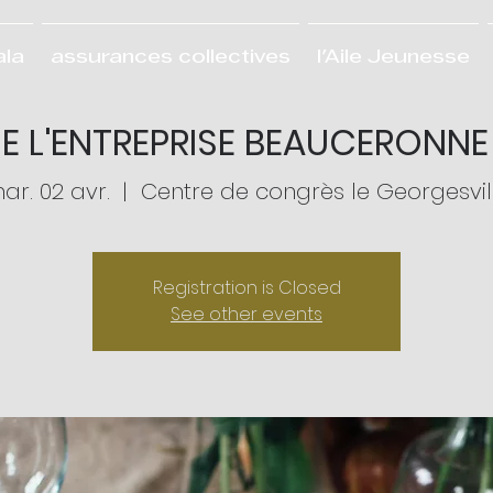
ala
assurances collectives
l'Aile Jeunesse
E L'ENTREPRISE BEAUCERONNE 2
ar. 02 avr.
  |  
Centre de congrès le Georgesvil
Registration is Closed
See other events