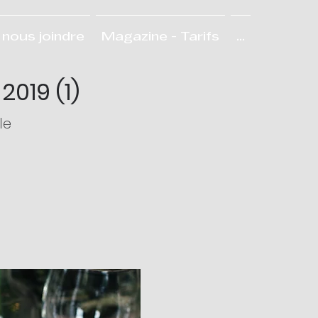
nous joindre
Magazine - Tarifs
...
019 (1)
le