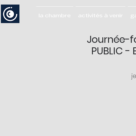
la chambre
activités à venir
g
Journée-f
PUBLIC - 
j