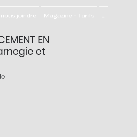
nous joindre
Magazine - Tarifs
...
ACEMENT EN
arnegie et
le