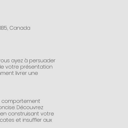
 3B5, Canada
 vous ayez à persuader
de votre présentation
mment livrer une
un comportement
oncise. Découvrez
 en construisant votre
cates et insuffler aux