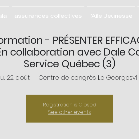
ala
assurances collectives
l'Aile Jeunesse
ormation - PRÉSENTER EFFIC
En collaboration avec Dale C
Service Québec (3)
eu. 22 août
  |  
Centre de congrès Le Georgesvil
Registration is Closed
See other events