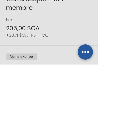
membre
Prix
205,00 $CA
+30,71 $CA TPS - TVQ
Vente expirée
Type de billet
Cocktail : Membre
Plus d'info
Prix
85,00 $CA
+12,73 $CA TPS - TVQ
Vente expirée