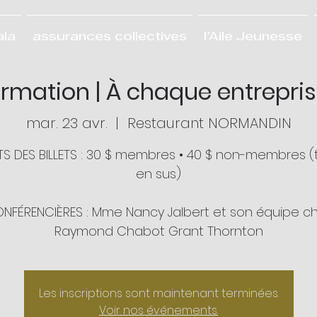
ala
assurances collectives
l'Aile Jeunesse
rmation | À chaque entrepris
mar. 23 avr.
  |  
Restaurant NORMANDIN
S DES BILLETS : 30 $ membres • 40 $ non-membres (
en sus)
NFÉRENCIÈRES : Mme Nancy Jalbert et son équipe c
Raymond Chabot Grant Thornton
Les inscriptions sont maintenant terminées.
Voir nos événements.