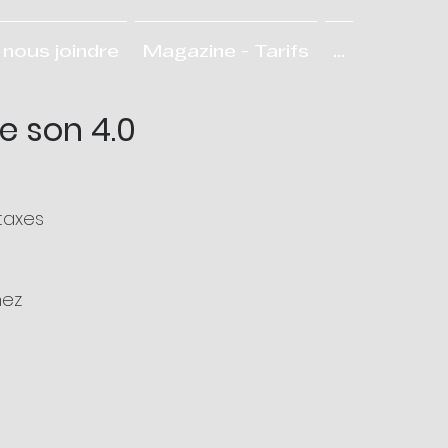
nous joindre
Magazine - Tarifs
...
e son 4.0
taxes
hez