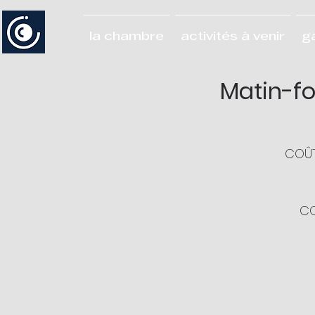
la chambre
activités à venir
g
Matin-fo
COÛT
CO