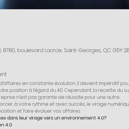
5
 8780, boulevard Lacroix, Saint-Georges, QC G5Y 
ent
ffaires en constante évolution, il devient impératif pour
endre position à l’égard du 4.0. Cependant, la recette du 
prise n’est pas garante de réussite pour une autre.
r, à votre rythme et avec succès, le virage numérique. 