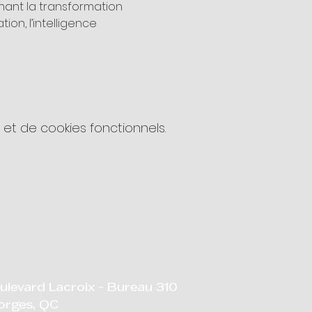
ant la transformation 
ion, l’intelligence 
t de cookies fonctionnels.
ulevard Lacroix - Bureau 310
orges, QC