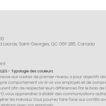
:00
d Lacroix, Saint-Georges, QC G5Y 2B5, Canada
ent
LES - Typologie des couleurs
dresse aux cadres de premier niveau, a pour objectifs 
opre comportement vis-à-vis vos employés et de compr
ent afin de respecter leurs différences. Par le biais de 
ert), vous apprendrez à établir des communications authen
érer les individus. Vous pourrez faire face aux conflits a
 relations avec vos employés.