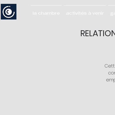
la chambre
activités à venir
g
RELATION
Cett
co
emp