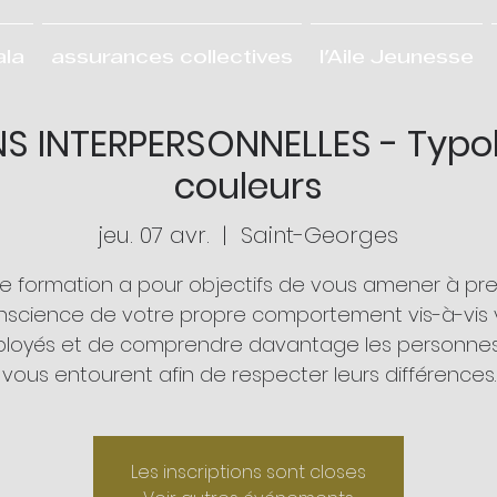
ala
assurances collectives
l'Aile Jeunesse
S INTERPERSONNELLES - Typo
couleurs
jeu. 07 avr.
  |  
Saint-Georges
e formation a pour objectifs de vous amener à pr
nscience de votre propre comportement vis-à-vis 
loyés et de comprendre davantage les personnes
vous entourent afin de respecter leurs différences.
Les inscriptions sont closes