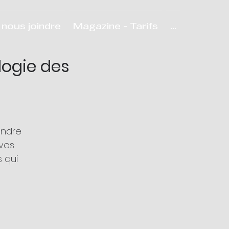
nous joindre
Magazine - Tarifs
...
logie des
endre
vos
 qui