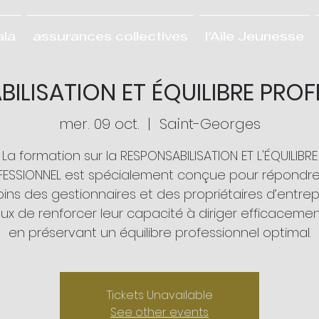
ala
assurances collectives
l'Aile Jeunesse
ILISATION ET ÉQUILIBRE PRO
mer. 09 oct.
  |  
Saint-Georges
La formation sur la RESPONSABILISATION ET L'ÉQUILIBRE
FESSIONNEL est spécialement conçue pour répondre
ins des gestionnaires et des propriétaires d’entrep
eux de renforcer leur capacité à diriger efficacemen
en préservant un équilibre professionnel optimal.
Tickets Unavailable
See other events