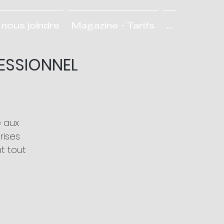
nous joindre
Magazine - Tarifs
...
FESSIONNEL
 aux
rises
t tout