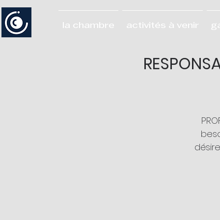
la chambre
activités à venir
g
RESPONSAB
PRO
beso
désir