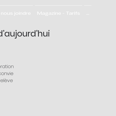
nous joindre
Magazine - Tarifs
...
'aujourd'hui
ration
convie
relève