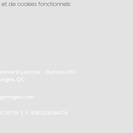
t de cookies fonctionnels.
ulevard Lacroix - Bureau 310
orges, QC
georges.com
28.7879 | f. 418.228.8474