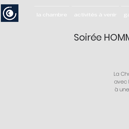
la chambre
activités à venir
g
Soirée HOMM
La Ch
avec 
à une