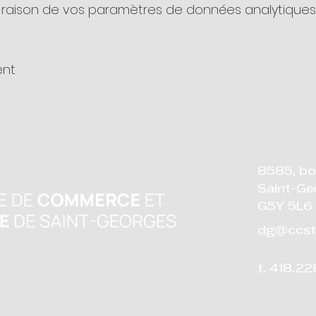
raison de vos paramètres de données analytiques e
ent
8585, bo
Saint-Ge
G5Y 5L6
dg@ccst
t. 418.2