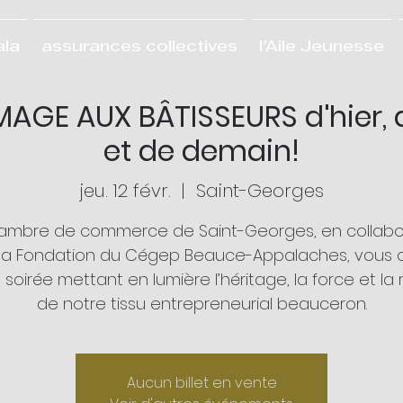
ala
assurances collectives
l'Aile Jeunesse
AGE AUX BÂTISSEURS d'hier, d
et de demain!
jeu. 12 févr.
  |  
Saint-Georges
ambre de commerce de Saint-Georges, en collabo
la Fondation du Cégep Beauce-Appalaches, vous 
 soirée mettant en lumière l’héritage, la force et la 
de notre tissu entrepreneurial beauceron.
Aucun billet en vente