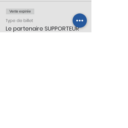
Vente expirée
Type de billet
Le partenaire SUPPORTEUR
Plus d'info
Prix
750,00 $CA
+112,35 $CA TPS - TVQ
Vente expirée
Type de billet
Le partenaire AMI
Plus d'info
Prix