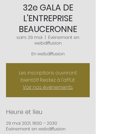
32e GALA DE
L'ENTREPRISE
BEAUCERONNE
sam. 29 mai
  |  
Événement en
webdiffusion
Les inscriptions ouvriront
bientôt! Restez à l'affût.
Voir nos événements.
Heure et lieu
29 mai 2021, 18:00 – 20:30
Événement en webdiffusion