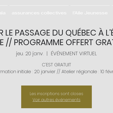
ala
assurances collectives
l'Aile Jeunesse
R LE PASSAGE DU QUÉBEC À L
RE // PROGRAMME OFFERT GRA
jeu. 20 janv.
  |  
ÉVÉNEMENT VIRTUEL
C'EST GRATUIT
mation initiale : 20 janvier // Atelier régionale : 10 fév
Les inscriptions sont closes
Voir autres événements