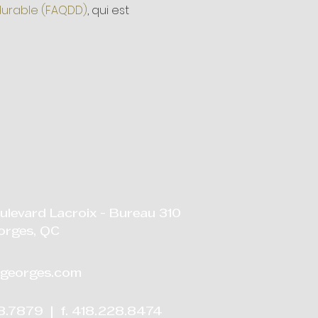
 durable (FAQDD)
, qui est 
ulevard Lacroix - Bureau 310
orges, QC
georges.com
28.7879 | f. 418.228.8474