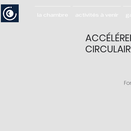
la chambre
activités à venir
g
ACCÉLÉRE
CIRCULAI
For