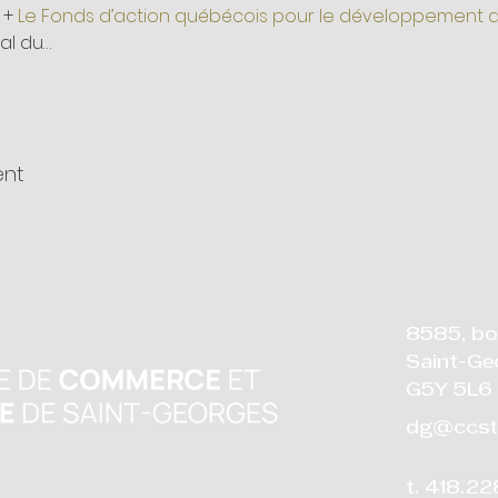
 + 
Le Fonds d’action québécois pour le développement
al du…
ent
8585, bo
Saint-Ge
G5Y 5L6
dg@ccst
t. 418.2