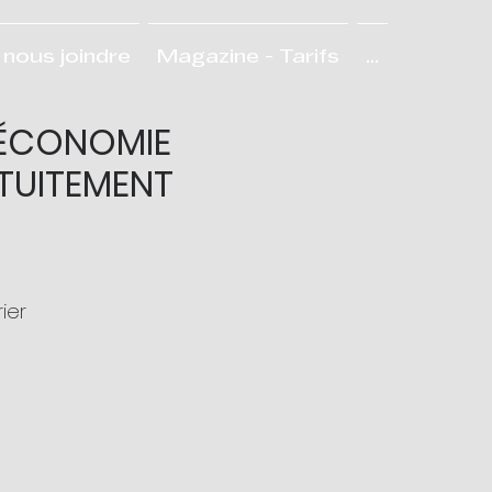
nous joindre
Magazine - Tarifs
...
'ÉCONOMIE
TUITEMENT
rier