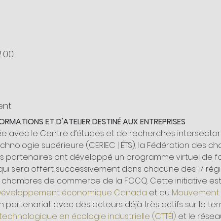
2:00
ent
RMATIONS ET D'ATELIER DESTINÉ AUX ENTREPRISES
enée avec le Centre d’études et de recherches intersecto
 technologie supérieure (CERIEC | ÉTS), la Fédération de
 partenaires ont développé un programme virtuel de for
 qui sera offert successivement dans chacune des 17 ré
0 chambres de commerce de la FCCQ. Cette initiative es
Développement économique Canada
 et du 
Mouvement D
 partenariat avec des acteurs déjà très actifs sur le terr
technologique en écologie industrielle (CTTÉI)
 et le résea