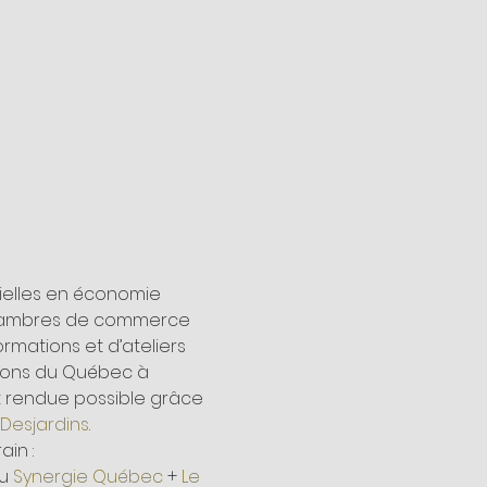
rielles en économie 
s chambres de commerce 
mations et d’ateliers 
gions du Québec à 
t rendue possible grâce 
esjardins
.
ain :
u 
Synergie Québec
 + 
Le 