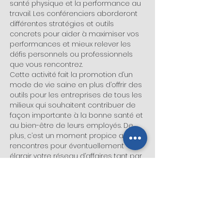
santé physique et la performance au 
travail. Les conférenciers aborderont 
différentes stratégies et outils 
concrets pour aider à maximiser vos 
performances et mieux relever les 
défis personnels ou professionnels 
que vous rencontrez.
Cette activité fait la promotion d’un 
mode de vie saine en plus d’offrir des 
outils pour les entreprises de tous les 
milieux qui souhaitent contribuer de 
façon importante à la bonne santé et 
au bien-être de leurs employés. De 
plus, c’est un moment propice aux 
rencontres pour éventuellement 
élargir votre réseau d’affaires tant par 
la création de partenariats que par le 
développement de nouvelles 
relations avec de potentiels clients. 
Plusieurs sujets seront à l’ordre du 
jour; le stress, l’anxiété,…