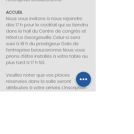
ACCUEIL
Nous vous invitons à nous rejoindre 
dès 17 h pour le cocktail qui se tiendra 
dans le hall du Centre de congrès et 
Hôtel Le Georgesville. Celui-ci sera 
suivi à 18 h du prestigieux Gala de 
l’entreprise beauceronne. Nous vous 
prions d’être installés à votre table au 
plus tard à 17 h 50.
Veuillez noter que vos places 
réservées dans la salle seront 
attribuées à votre arrivée. L’inscription 
ainsi que la distribution des numéros 
de table auront lieu au 1er étage du 
Centre de congrès et Hôtel Le 
Georgesville. Nous…
Afficher plus