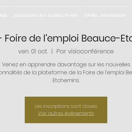
ala
assurances collectives
l'Aile Jeunesse
 Foire de l'emploi Beauce-Et
ven. 01 oct.
  |  
Par visioconférence
Venez en apprendre davantage sur les nouvelles
onnalités de la plateforme de la Foire de l'emploi 
Etchemins.
Les inscriptions sont closes
Voir autres événements