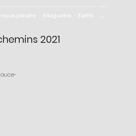
nous joindre
Magazine - Tarifs
...
chemins 2021
Beauce-