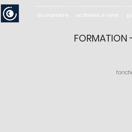
la chambre
activités à venir
g
FORMATION -
foncti