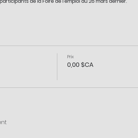
articipants de la Foire de l'emploi du 26 mars dernier.
Prix
0,00 $CA
ent