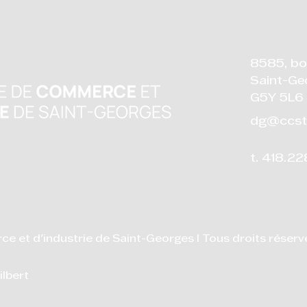
8585, bo
Saint-Ge
G5Y 5L6
dg@ccst
t. 418.2
et d'industrie de Saint-Georges I Tous droits réserv
ilbert