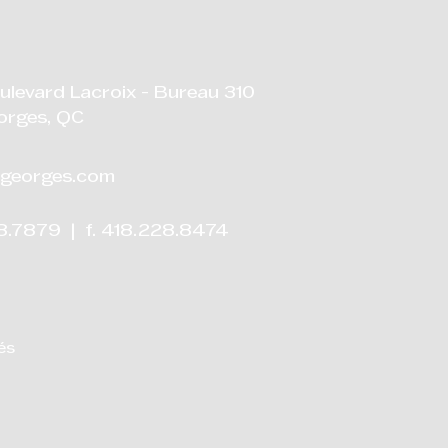
ulevard Lacroix - Bureau 310
orges, QC
georges.com
28.7879 | f. 418.228.8474
és