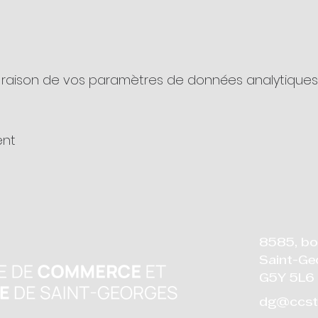
raison de vos paramètres de données analytiques e
ent
8585, bo
Saint-Ge
G5Y 5L6
dg@ccst