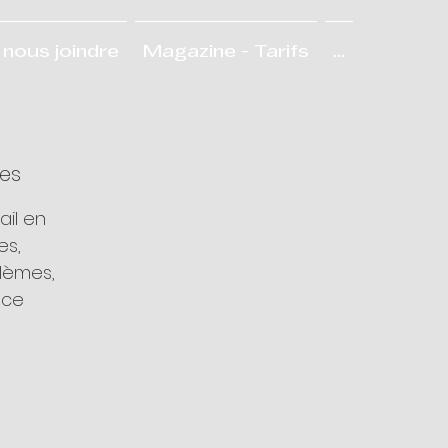
nous joindre
Magazine - Tarifs
...
les
il en
es,
lèmes,
nce