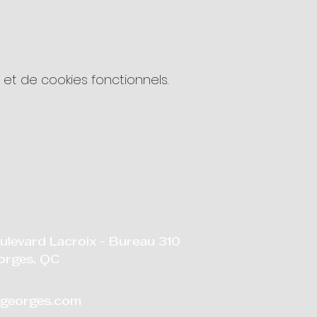
t de cookies fonctionnels.
ulevard Lacroix - Bureau 310
orges, QC
georges.com