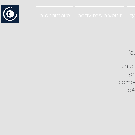
la chambre
activités à venir
g
je
Un a
gr
compé
dé