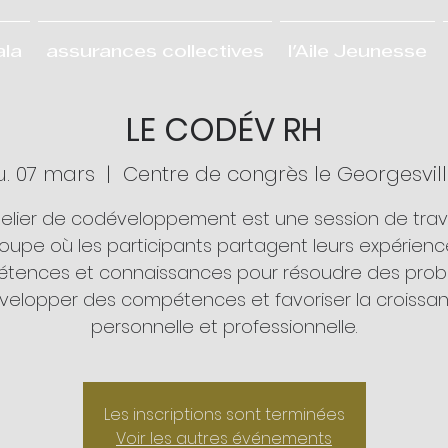
ala
assurances collectives
l'Aile Jeunesse
LE CODÉV RH
u. 07 mars
  |  
Centre de congrès le Georgesvil
telier de codéveloppement est une session de trava
oupe où les participants partagent leurs expérienc
tences et connaissances pour résoudre des prob
velopper des compétences et favoriser la croissa
personnelle et professionnelle.
Les inscriptions sont terminées
Voir les autres événements