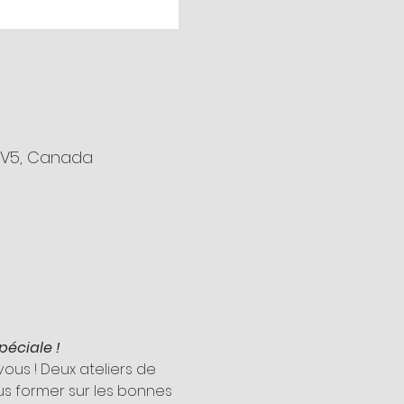
 1V5, Canada
péciale !
us ! Deux ateliers de 
s former sur les bonnes 