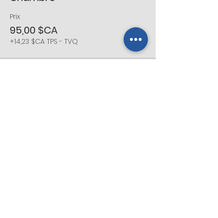
Prix
95,00 $CA
+14,23 $CA TPS - TVQ
Vente expirée
Type de billet
Partenaire ANNUEL
Prix
0,00 $CA
Vente expirée
Type de billet
MCA