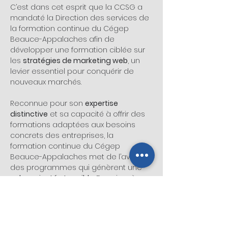
C’est dans cet esprit que la CCSG a 
mandaté la Direction des services de 
la formation continue du Cégep 
Beauce-Appalaches afin de 
développer une formation ciblée sur 
les 
stratégies de marketing web
, un 
levier essentiel pour conquérir de 
nouveaux marchés.
Reconnue pour son 
expertise 
distinctive
 et sa capacité à offrir des 
formations adaptées aux besoins 
concrets des entreprises, la 
formation continue du Cégep 
Beauce-Appalaches met de l’avant 
des programmes qui génèrent une 
valeur ajoutée tangible
. Depuis près 
de 15 ans, son équipe offre cette 
formation spécialisée en marketing 
web, et les participants témoignent 
d’un 
haut niveau de…