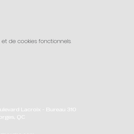
ts touchant la
t de cookies fonctionnels.
nt, la gestion de
es d’affaires.
écouvrant comment
ulevard Lacroix - Bureau 310
orges, QC