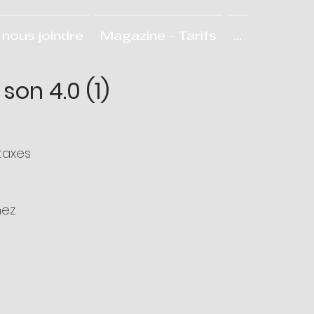
nous joindre
Magazine - Tarifs
...
son 4.0 (1)
taxes
hez