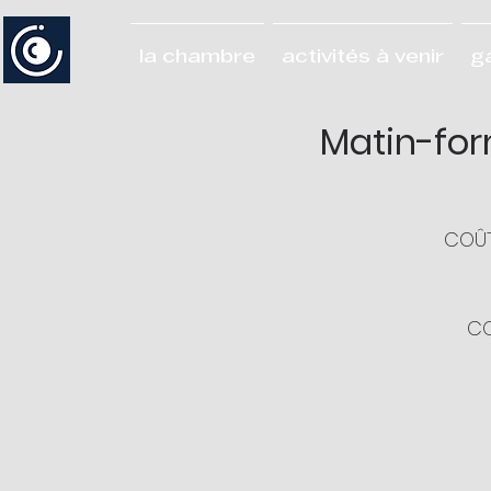
la chambre
activités à venir
g
Matin-form
COÛT
CO