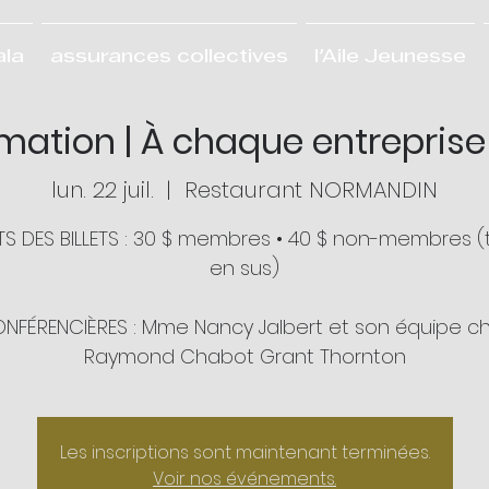
ala
assurances collectives
l'Aile Jeunesse
ation | À chaque entreprise 
lun. 22 juil.
  |  
Restaurant NORMANDIN
S DES BILLETS : 30 $ membres • 40 $ non-membres (
en sus)
NFÉRENCIÈRES : Mme Nancy Jalbert et son équipe c
Raymond Chabot Grant Thornton
Les inscriptions sont maintenant terminées.
Voir nos événements.