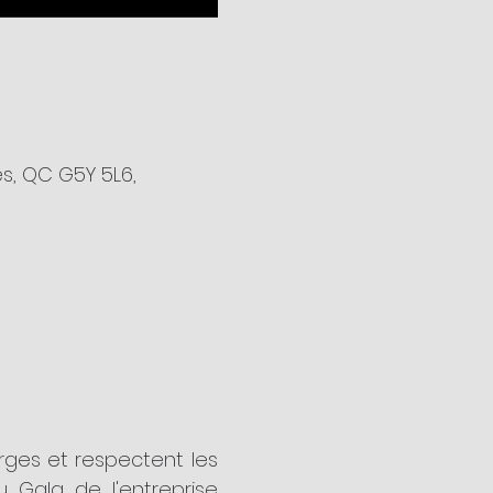
s, QC G5Y 5L6,
ges et respectent les 
 Gala de l'entreprise 