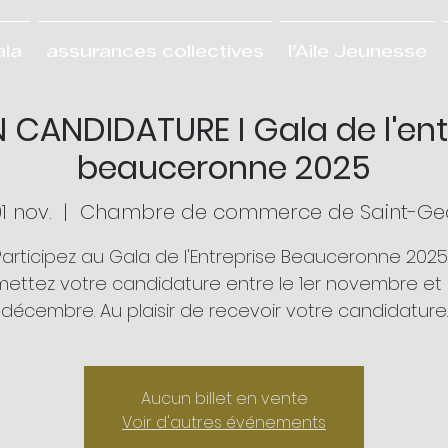
ala
assurances collectives
l'Aile Jeunesse
N CANDIDATURE I Gala de l'ent
beauceronne 2025
1 nov.
  |  
Chambre de commerce de Saint-Ge
Participez au Gala de l'Entreprise Beauceronne 2025 
ettez votre candidature entre le 1er novembre et l
décembre. Au plaisir de recevoir votre candidature.
Aucun billet en vente
Voir d'autres événements