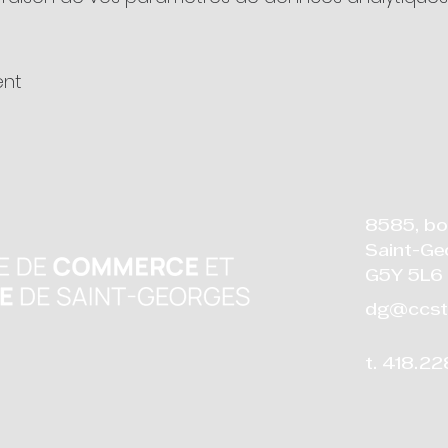
ent
8585, bo
Saint-Ge
G5Y 5L6
dg@ccst
t. 418.2