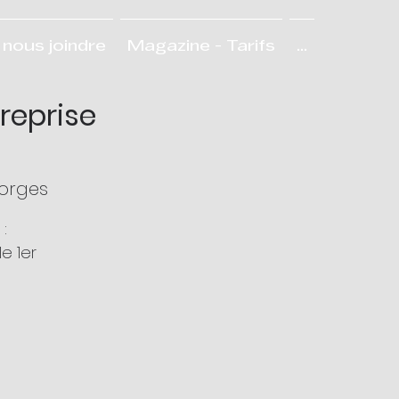
nous joindre
Magazine - Tarifs
...
reprise
orges
:
e 1er