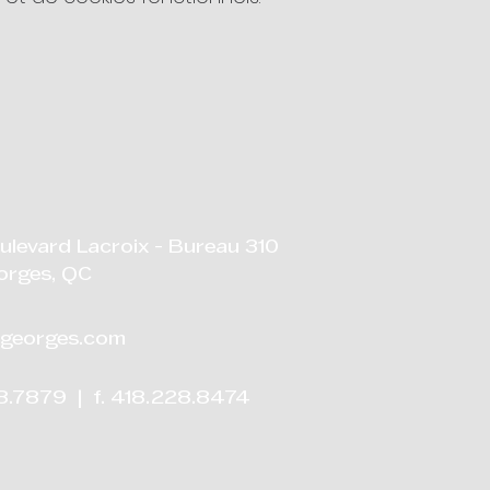
ulevard Lacroix - Bureau 310
orges, QC
georges.com
28.7879 | f. 418.228.8474