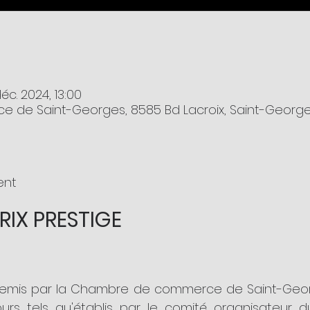
déc. 2024, 13:00
de Saint-Georges, 8585 Bd Lacroix, Saint-George
ent
RIX PRESTIGE
t remis par la Chambre de commerce de Saint-Geor
s tels qu'établis par le comité organisateur du