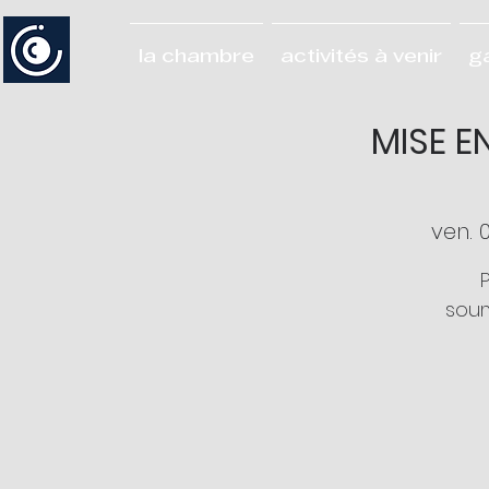
la chambre
activités à venir
g
MISE E
ven. 0
soum