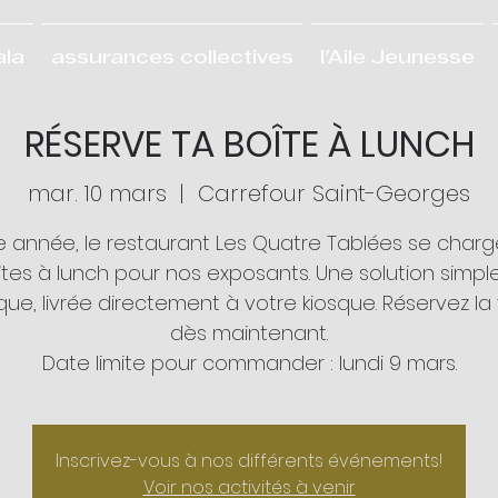
ala
assurances collectives
l'Aile Jeunesse
RÉSERVE TA BOÎTE À LUNCH
mar. 10 mars
  |  
Carrefour Saint-Georges
 année, le restaurant Les Quatre Tablées se char
tes à lunch pour nos exposants. Une solution simpl
que, livrée directement à votre kiosque. Réservez la
dès maintenant.
Date limite pour commander : lundi 9 mars.
Inscrivez-vous à nos différents événements!
Voir nos activités à venir