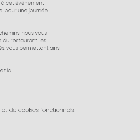
r à cet événement 
el pour une journée 
tchemins, nous vous 
e du restaurant Les 
és, vous permettant ainsi 
ez la…
t de cookies fonctionnels.