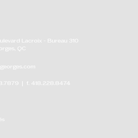
ulevard Lacroix - Bureau 310
orges, QC
georges.com
28.7879 | f. 418.228.8474
és