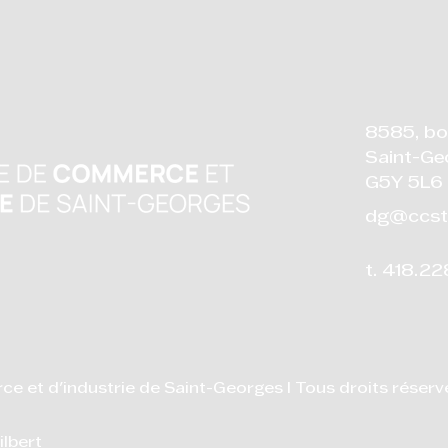
8585, bo
Saint-Ge
G5Y 5L6
dg@ccst
t. 418.2
et d'industrie de Saint-Georges I Tous droits réserv
ilbert