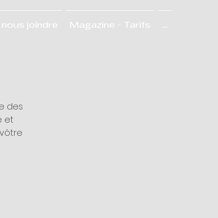
nous joindre
Magazine - Tarifs
...
ge des
e et
 vôtre