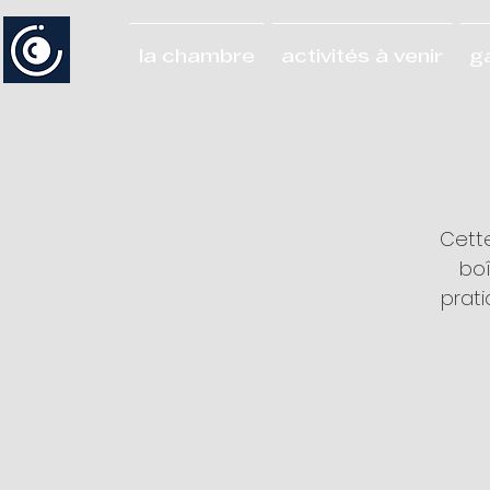
la chambre
activités à venir
g
Cette
boî
prati