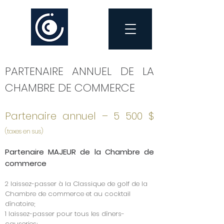
PARTENAIRE ANNUEL DE LA
CHAMBRE DE COMMERCE
Partenaire annuel – 5 500 $
(taxes en sus)
Partenaire MAJEUR de la Chambre de
commerce
2 laissez-passer à la Classique de golf de la
Chambre de commerce et au cocktail
dînatoire;
1 laissez-passer pour tous les dîners-
causeries;