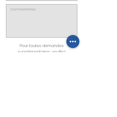
Pour toutes demandes
supplémentaires, veuillez
communiquer avec Mme Annie
Gilbert au
418.228.7879
ou par
courriel à
dg@ccstgeorges.com
ENVOYEZ