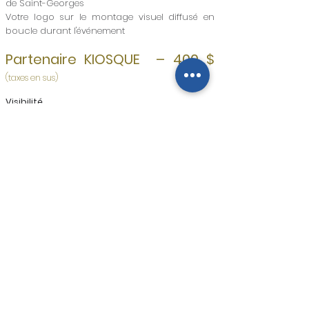
de Saint-Georges
Votre logo sur le montage visuel diffusé en
boucle durant l'événement
Partenaire KIOSQUE – 400 $
(taxes en sus)
Visibilité
Un emplacement pour votre kiosque
corporatif
Distribution d'articles promotionnels portant
votre logo pouvant être remis tout au long de
l'événement
Votre logo sur la page de l’événement sur le
site web de la CCSG
Mention de votre participation le jour même
de l’activité
Identification de votre partenariat dans le
rapport annuel de la Chambre de commerce
de Saint-Georges
Votre logo sur le montage visuel diffusé en
boucle durant l'événement