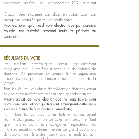
novembre jusqu'au lundi 1er décembre 2026 à minuit
;
Chacun peut exprimer
son choix en votant pour son
entreprise préférée parmi les participants ;
Veuillez noter qu'un seul vote électronique par adresse
courriel est autorisé pendant toute la période du
concours.
RÉSULTATS DU VOTE
Les résultats électroniques seront rigoureusement
enregistrés par un système informatique de collecte de
données. Ce processus e
st soumis à une supervision
stricte, assurée par une entreprise tierce en plus de la
CCSG;
Tous les résultats et fichiers de collecte de données seront
soigneusement conservés pendant une période d'un an;
Aucun achat de vote électronique ne sera toléré pour
notre concours, et tout participant enfreignant cette règle
s'expose à u
ne disqualification immédiate;
Parmi tous les participants, les trois entreprises ayant
réuni le plus grand nombre de votes se hisseront en tant
que finalistes dans leurs catégories respectives. Les
finalistes seront officiellement révélés au grand public lors
du cocktail des finalistes, prévu pour le jeudi 23 avril