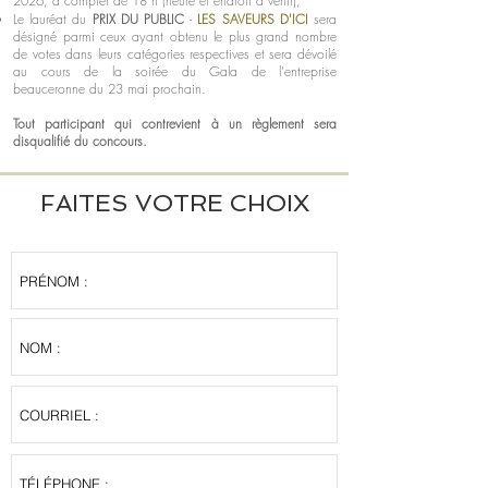
2026, à compter de 18 h (heure et endroit à venir);
Le lauréat du
PRIX DU PUBLIC
-
LES SAVEURS D'ICI
sera
désigné parmi ceux ayant obtenu le plus grand nombre
de votes dans leurs catégories respectives et sera dévoilé
au cours de la soirée du Gala de l'entreprise
beauceronne du 23 mai prochain.
Tout
participant qui contrevient à un règlement sera
disqualifié du concours.
FAITES VOTRE CHOIX