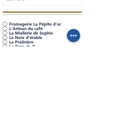
Fromagerie La Pépite d'or
L'Artisan du café
La Miellerie de Sophie
La Noix d'érable
La Pralinière
La Terre du 9
Les Roy de la pomme - Verger &
Cidrerie
Vive les Épices
JE VOTE