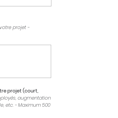
otre projet -
re projet (court,
ployés, augmentation
èle, etc. - Maximum 500