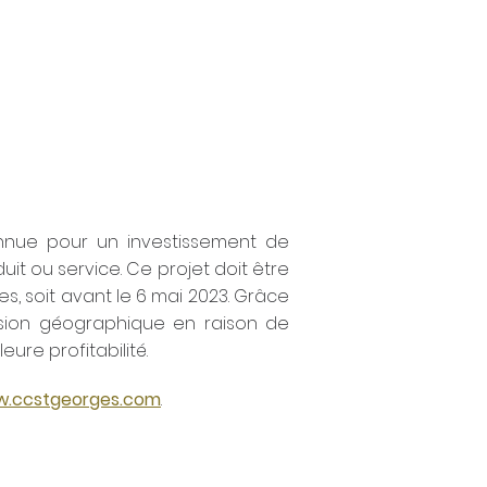
nous joindre
Magazine - Tarifs
...
onnue pour un investissement de
t ou service. Ce projet doit être
s, soit avant le 6 mai 2023. Grâce
ansion géographique en raison de
ure profitabilité.
.ccstgeorges.com
.