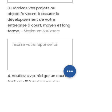
3. Décrivez vos projets ou
objectifs visant à assurer le
développement de votre
entreprise à court, moyen et long
terme.
- Maximum 500 mots.
4. Veuillez s.v.p. rédiger un court
texte de 150 mots sur votre
entreprise et ses réalisations en
fonction de la catégorie à
laquelle vous aurez soumis votre
cahier de candidature. Ce court
texte servira de narration sur